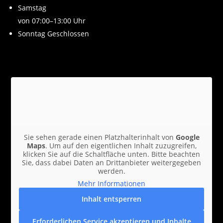
Samstag
von 07:00–13:00 Uhr
Sonntag Geschlossen
Sie sehen gerade einen Platzhalterinhalt von
Google
Maps
. Um auf den eigentlichen Inhalt zuzugreifen,
klicken Sie auf die Schaltfläche unten. Bitte beachten
Sie, dass dabei Daten an Drittanbieter weitergegeben
werden.
Mehr Informationen
Inhalt entsperren
Erforderlichen Service akzeptieren und Inhalte